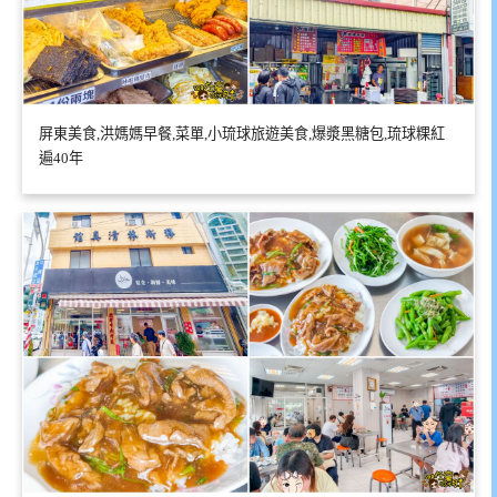
屏東美食,洪媽媽早餐,菜單,小琉球旅遊美食,爆漿黑糖包,琉球粿紅
遍40年