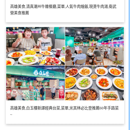
高雄美食,清真潮州牛雜餐廳,菜單,人氣牛肉燴飯,現燙牛肉湯,衛武
營美食推薦
高雄美食,白玉樓新譯經典台菜,菜單,米其林必比登推薦60年手路菜
~