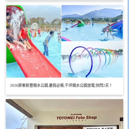
2026屏東新豐親水公園,暑假必衝,千坪親水公園放電,快閃2天！