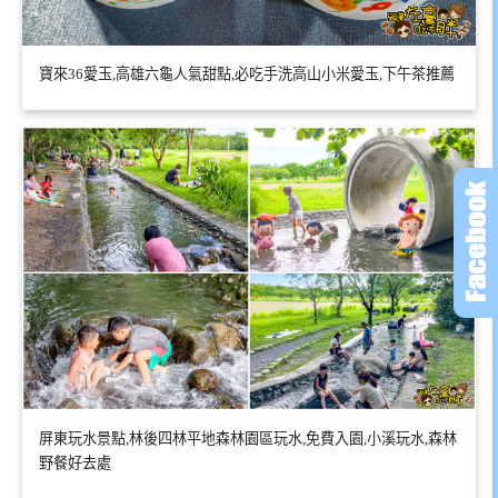
寶來36愛玉,高雄六龜人氣甜點,必吃手洗高山小米愛玉,下午茶推薦
屏東玩水景點,林後四林平地森林園區玩水,免費入園,小溪玩水,森林
野餐好去處