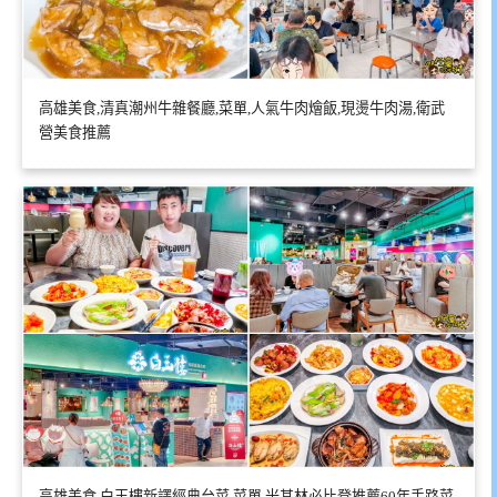
高雄美食,清真潮州牛雜餐廳,菜單,人氣牛肉燴飯,現燙牛肉湯,衛武
營美食推薦
高雄美食,白玉樓新譯經典台菜,菜單,米其林必比登推薦60年手路菜