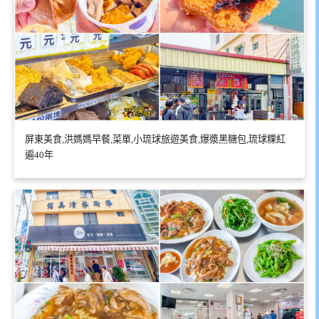
屏東美食,洪媽媽早餐,菜單,小琉球旅遊美食,爆漿黑糖包,琉球粿紅
遍40年