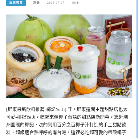
屏東美食
左豪
2023-07-07
0
[屏東最新飲料推薦-椰記Ye Ji] 哇，屏東這間主題甜點店也太
可愛-椰記Ye Ji，聽起來像椰子台語的甜點店新開幕。靠近潮
州圓環的椰記，吃的到用百分之百椰子汁打造的手工甜點飲
料，超級適合熱呼呼的南台灣，這裡必吃超可愛的帶殼椰子