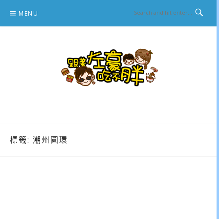
Skip
MENU
to
content
跟著左豪吃不胖
推薦美食、景點旅遊、親子旅遊、3C開箱
標籤:
潮州圓環