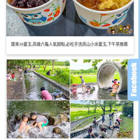
寶來36愛玉,高雄六龜人氣甜點,必吃手洗高山小米愛玉,下午茶推薦