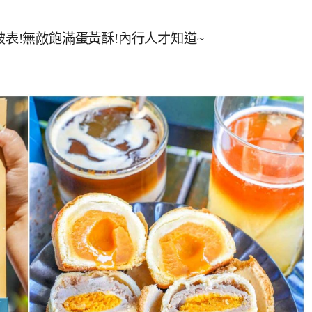
破表!無敵飽滿蛋黃酥!內行人才知道~