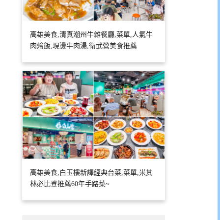
高雄美食,清真潮州牛雜餐廳,菜單,人氣牛
肉燴飯,現燙牛肉湯,衛武營美食推薦
高雄美食,白玉樓新譯經典台菜,菜單,米其
林必比登推薦60年手路菜~