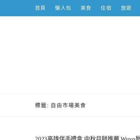
Skip
首頁
懶人包
美食
住宿
旅遊
to
content
跟著左豪吃
推薦美食、景點旅遊、親子旅遊、3C開箱
標籤:
自由市場美食
2023高雄伴手禮盒,中秋月餅推薦,Wu