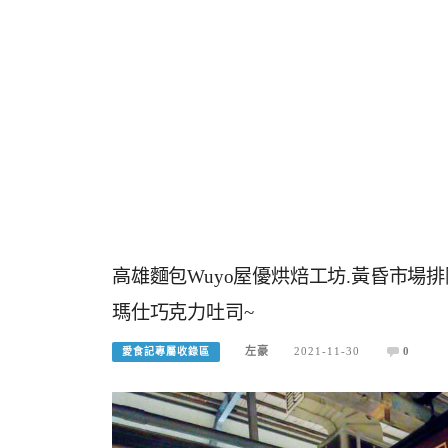
高雄麵包Wuyo屋優烘焙工坊.黃昏市場排
瑪仕巧克力吐司~
左豪
2021-11-30
0
愛食記專屬收錄區