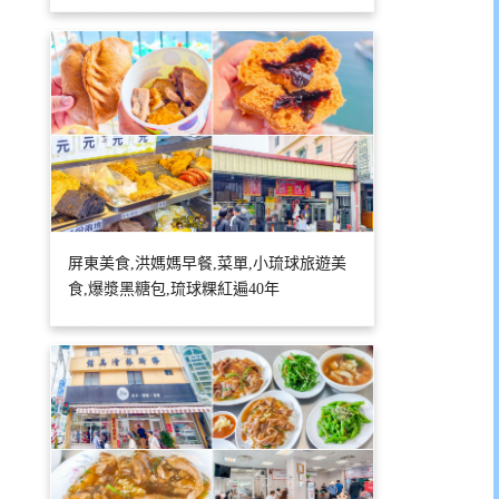
屏東美食,洪媽媽早餐,菜單,小琉球旅遊美
食,爆漿黑糖包,琉球粿紅遍40年