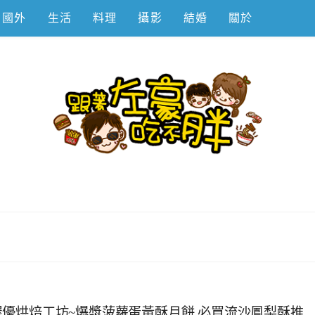
國外
生活
料理
攝影
結婚
關於
不胖
yo屋優烘焙工坊~爆漿菠蘿蛋黃酥月餅,必買流沙鳳梨酥推