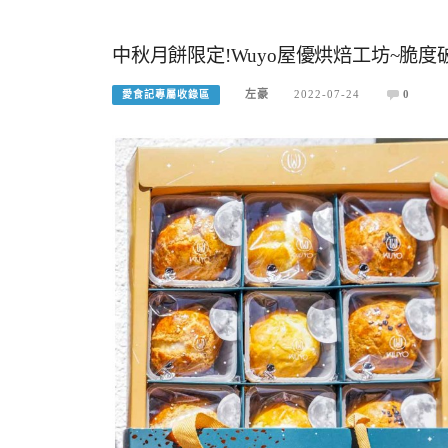
中秋月餅限定!Wuyo屋優烘焙工坊~脆度
左豪
2022-07-24
0
愛食記專屬收錄區