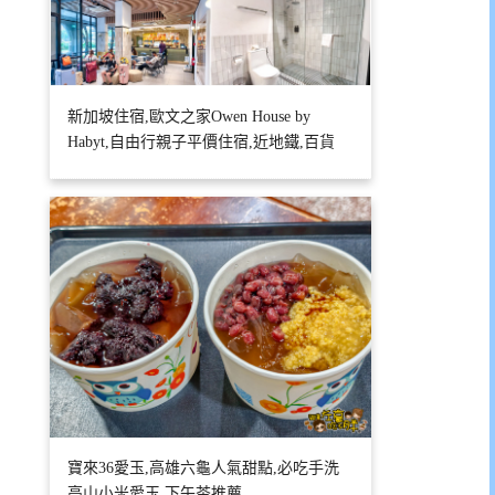
新加坡住宿,歐文之家Owen House by
Habyt,自由行親子平價住宿,近地鐵,百貨
寶來36愛玉,高雄六龜人氣甜點,必吃手洗
高山小米愛玉,下午茶推薦