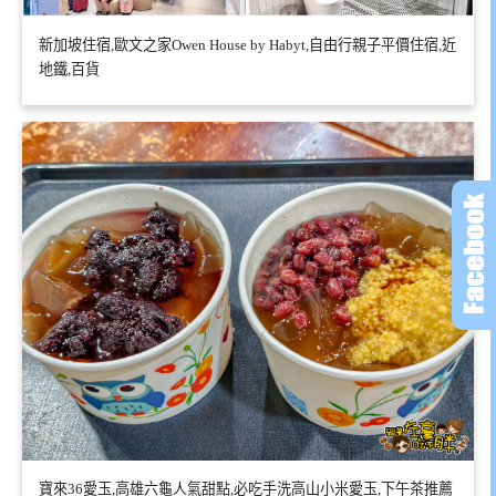
新加坡住宿,歐文之家Owen House by Habyt,自由行親子平價住宿,近
地鐵,百貨
寶來36愛玉,高雄六龜人氣甜點,必吃手洗高山小米愛玉,下午茶推薦