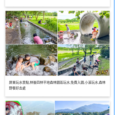
屏東玩水景點,林後四林平地森林園區玩水,免費入園,小溪玩水,森林
野餐好去處