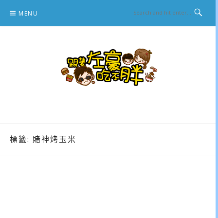
Skip
MENU
to
content
跟著左豪吃不胖
推薦美食、景點旅遊、親子旅遊、3C開箱
標籤:
賭神烤玉米