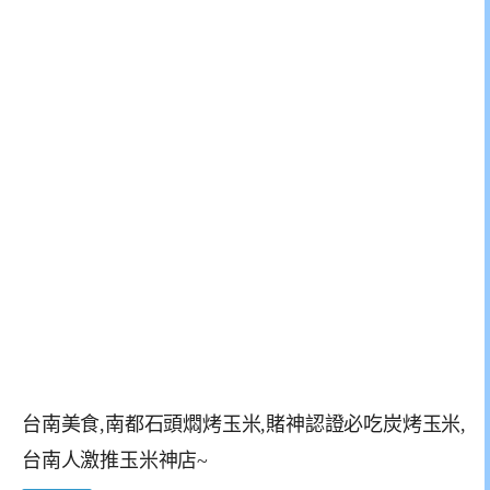
台南美食,南都石頭燜烤玉米,賭神認證必吃炭烤玉米,
台南人激推玉米神店~