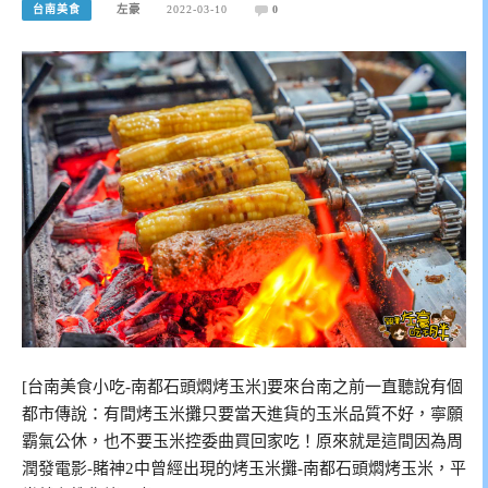
台南美食
左豪
2022-03-10
0
[台南美食小吃-南都石頭燜烤玉米]要來台南之前一直聽說有個
都市傳說：有間烤玉米攤只要當天進貨的玉米品質不好，寧願
霸氣公休，也不要玉米控委曲買回家吃！原來就是這間因為周
潤發電影-賭神2中曾經出現的烤玉米攤-南都石頭燜烤玉米，平