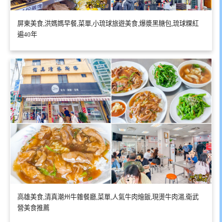
屏東美食,洪媽媽早餐,菜單,小琉球旅遊美食,爆漿黑糖包,琉球粿紅
遍40年
高雄美食,清真潮州牛雜餐廳,菜單,人氣牛肉燴飯,現燙牛肉湯,衛武
營美食推薦