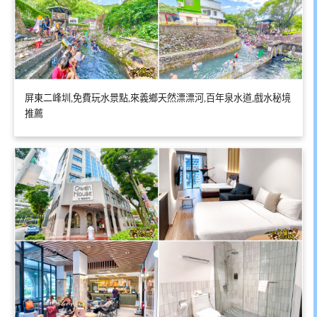
屏東二峰圳,免費玩水景點,來義鄉天然漂漂河,百年泉水道,戲水秘境
推薦