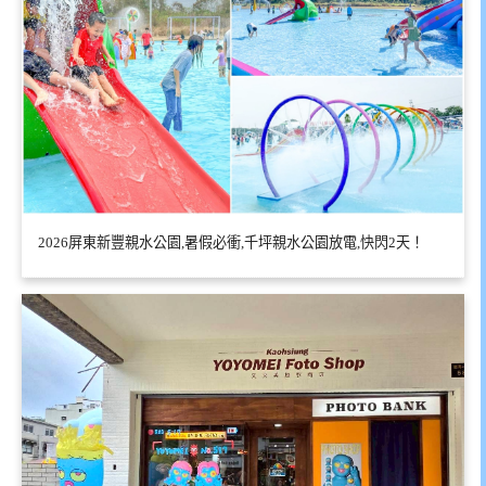
2026屏東新豐親水公園,暑假必衝,千坪親水公園放電,快閃2天！