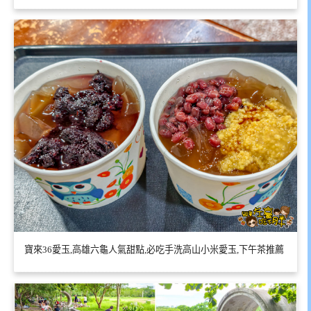
寶來36愛玉,高雄六龜人氣甜點,必吃手洗高山小米愛玉,下午茶推薦