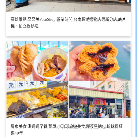
高雄景點,又又美FotoShop,營業時間,台南超潮選物店最新分店,底片
機、拍立得秘境
屏東美食,洪媽媽早餐,菜單,小琉球旅遊美食,爆漿黑糖包,琉球粿紅
遍40年