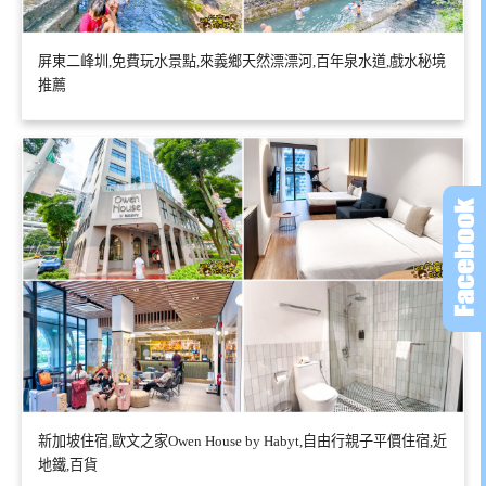
屏東二峰圳,免費玩水景點,來義鄉天然漂漂河,百年泉水道,戲水秘境
推薦
新加坡住宿,歐文之家Owen House by Habyt,自由行親子平價住宿,近
地鐵,百貨