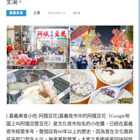
生湯。
嘉義美食
左豪
2023-06-15
0
[ 嘉義美食小吃-阿娥豆花]嘉義夜市中的阿娥豆花（Google地
圖上叫阿娥豆漿豆花）是文化夜市知名的小吃攤，已經在嘉義
夜市經營多年，整個店有60年以上的歷史，因為曾在文化路與
延平街口發生火災，後來重新營業，大家立馬衝過來回味好吃