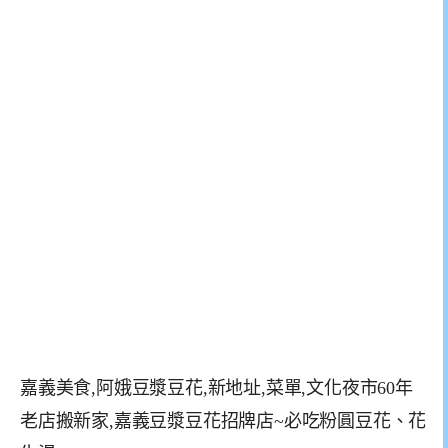
嘉義美食,阿娥豆漿豆花,新地址,菜單,文化夜市60年
老店搬新家,嘉義豆漿豆花招牌店~必吃粉圓豆花、花