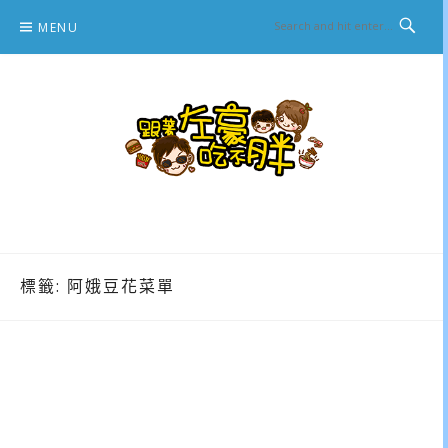
Skip
MENU
to
content
跟著左豪吃不胖
推薦美食、景點旅遊、親子旅遊、3C開箱
標籤:
阿娥豆花菜單