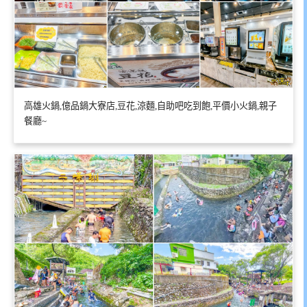
高雄火鍋,億品鍋大寮店,豆花,涼麵,自助吧吃到飽,平價小火鍋,親子
餐廳~