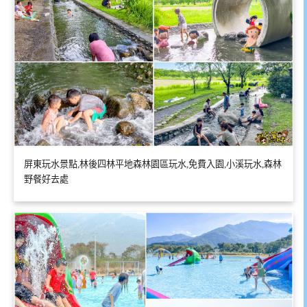
屏東玩水景點,林後四林平地森林園區玩水,免費入園,小溪玩水,森林
野餐好去處