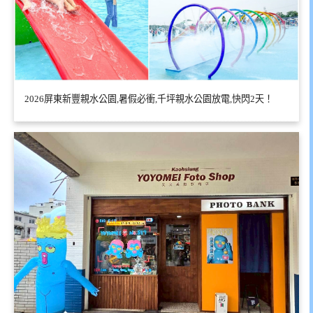
2026屏東新豐親水公園,暑假必衝,千坪親水公園放電,快閃2天！