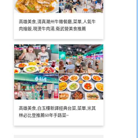
高雄美食,清真潮州牛雜餐廳,菜單,人氣牛
肉燴飯,現燙牛肉湯,衛武營美食推薦
高雄美食,白玉樓新譯經典台菜,菜單,米其
林必比登推薦60年手路菜~