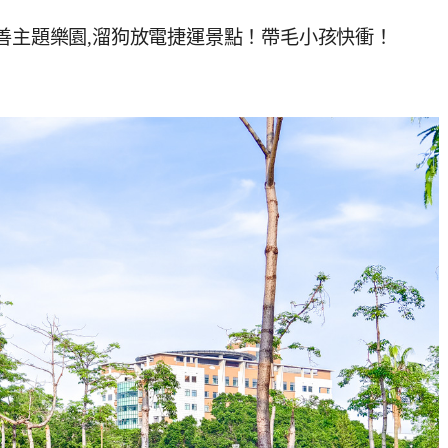
友善主題樂園,溜狗放電捷運景點！帶毛小孩快衝！