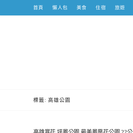
Skip
首頁
懶人包
美食
住宿
旅遊
to
content
跟著左豪吃
推薦美食、景點旅遊、親子旅遊、3C開箱
標籤:
高雄公園
高雄賞花,坪鳳公園,最美鳳凰花公園,22