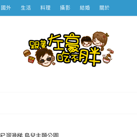
國外
生活
料理
攝影
結婚
關於
不胖
公尺溜滑梯,鳥兒主題公園