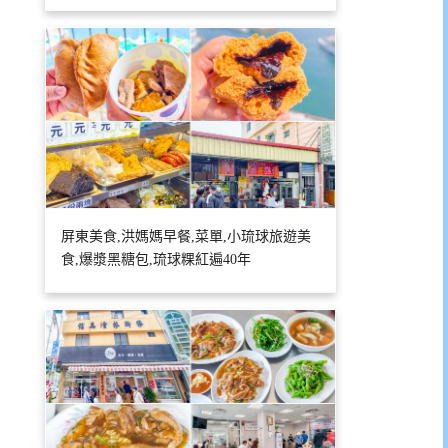
屏東美食,洪媽媽早餐,菜單,小琉球旅遊美
食,爆漿黑糖包,琉球粿紅遍40年