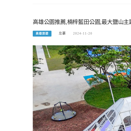
高雄公園推薦,楠梓藍田公園,最大鹽山主
左豪
2024-11-20
高雄旅遊