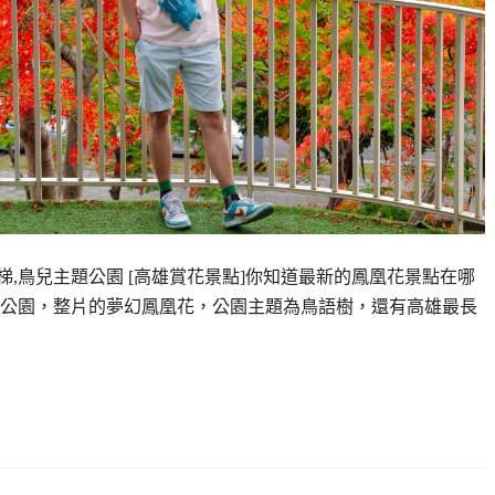
滑梯,鳥兒主題公園 [高雄賞花景點]你知道最新的鳳凰花景點在哪
公園，整片的夢幻鳳凰花，公園主題為鳥語樹，還有高雄最長