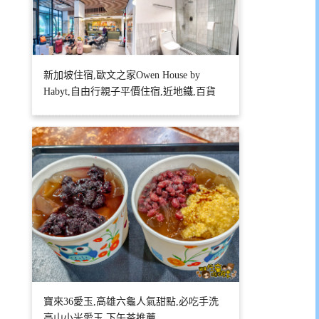
新加坡住宿,歐文之家Owen House by
Habyt,自由行親子平價住宿,近地鐵,百貨
寶來36愛玉,高雄六龜人氣甜點,必吃手洗
高山小米愛玉,下午茶推薦