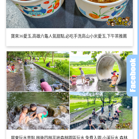
寶來36愛玉,高雄六龜人氣甜點,必吃手洗高山小米愛玉,下午茶推薦
屏東玩水景點,林後四林平地森林園區玩水,免費入園,小溪玩水,森林