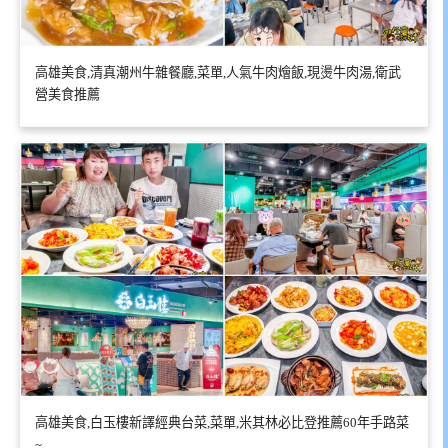
高雄美食,清真潮州牛雜餐廳,菜單,人氣牛肉燴飯,現燙牛肉湯,衛武
營美食推薦
高雄美食,白玉樓新譯經典台菜,菜單,米其林必比登推薦60年手路菜
~