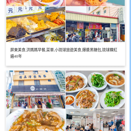
屏東美食,洪媽媽早餐,菜單,小琉球旅遊美食,爆漿黑糖包,琉球粿紅
遍40年