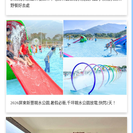
野餐好去處
2026屏東新豐親水公園,暑假必衝,千坪親水公園放電,快閃2天！