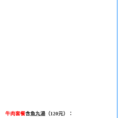
牛肉套餐
含
魚丸湯
（120元）：