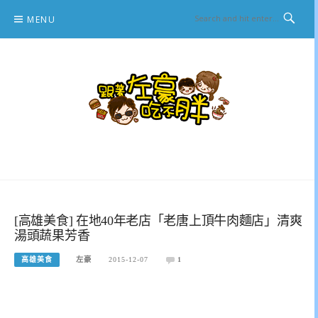
Skip
MENU
to
content
跟著左豪吃不胖
推薦美食、景點旅遊、親子旅遊、3C開箱
[高雄美食] 在地40年老店「老唐上頂牛肉麵店」清爽
湯頭蔬果芳香
高雄美食
左豪
2015-12-07
1