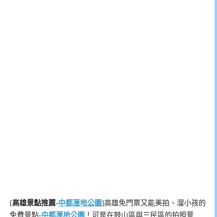
[
高雄景點推薦-
中都溼地公園
]高雄免門票又能美拍、溜小孩的
免費景點-
中都溼地公園
！可是在鼓山區與三民區的拍照景