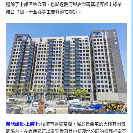
邊除了中都溼地公園、也鄰近愛河與唐榮磚窯場等都市綠帶，
離台17線、十全路等主要幹道在鄰近。
榮欣建設-上美術
1樓擁有退縮空間，屬於景觀宅的大樓有附景
觀陽台，在高樓層可以看到愛河與中都溼地公園的視野相當不