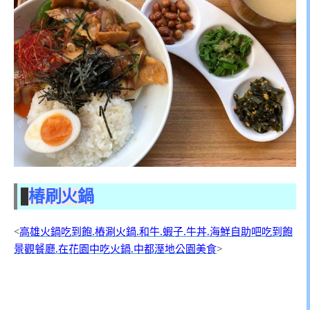
椿刷火鍋
<
高雄火鍋吃到飽.樁涮火鍋.和牛.蝦子.牛丼.海鮮自助吧吃到飽
景觀餐廳.在花園中吃火鍋.中都溼地公園美食
>