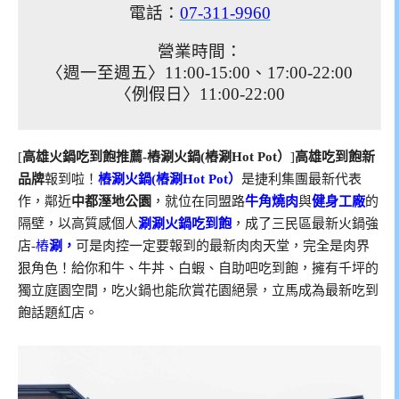
電話：
07-311-9960
營業時間：
〈週一至週五〉
11:00-15:00、
17:00-22:00
〈例假日〉
11:00-22:00
[
高雄火鍋吃到飽推薦-樁涮火鍋(樁涮Hot Pot）
]
高雄吃到飽新
品牌
報到啦！
樁涮火鍋(樁涮Hot Pot）
是捷利集團最新代表
作，鄰近
中都溼地公園
，就位在同盟路
牛角燒肉
與
健身工廠
的
隔壁，以高質感個人
涮涮
火鍋吃到飽
，成了三民區最新火鍋強
店-
樁
涮，
可是肉控一定要報到的最新肉肉天堂，完全是肉界
狠角色！給你和牛、牛丼、白蝦、自助吧吃到飽，擁有千坪的
獨立庭園空間，吃火鍋也能欣賞花園絕景，立馬成為最新吃到
飽話題紅店。