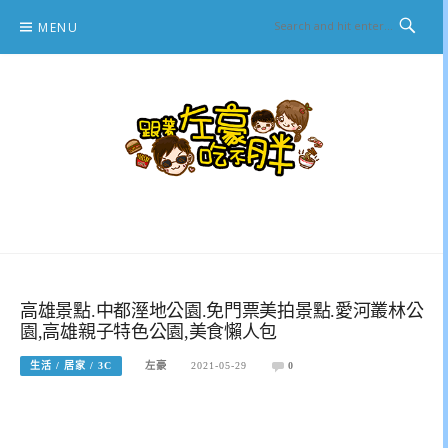
Skip
MENU
to
content
跟著左豪吃不胖
推薦美食、景點旅遊、親子旅遊、3C開箱
高雄景點.中都溼地公園.免門票美拍景點.愛河叢林公
園,高雄親子特色公園,美食懶人包
生活 / 居家 / 3C
左豪
2021-05-29
0