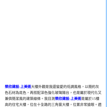
榮欣建設-上美術
大樓外觀是我還蠻愛的低調風格，以簡約灰
色石材為底色，再搭配深色強化玻璃陽台，也是屬於現代化又
兼俱簡潔風的建築線條。我目測
榮欣建設-上美術
是屬於15樓
高的住宅大樓，位在十全路的三角窗大樓，位置非常搶眼。週