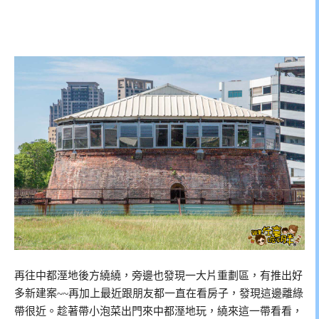
再往中都溼地後方繞繞，旁邊也發現一大片重劃區，有推出好
多新建案~~再加上最近跟朋友都一直在看房子，發現這邊離綠
帶很近。趁著帶小泡菜出門來中都溼地玩，繞來這一帶看看，