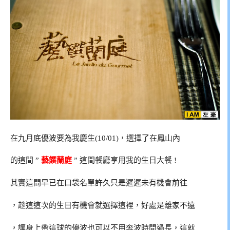
在九月底優波要為我慶生(10/01)，選擇了在鳳山內
的這間 ”
藝饌蘭庭
” 這間餐廳享用我的生日大餐 !
其實這間早已在口袋名單許久只是遲遲未有機會前往
，趁這這次的生日有機會就選擇這裡，好處是離家不遠
，讓身上帶這球的優波也可以不用奔波時間過長，這就