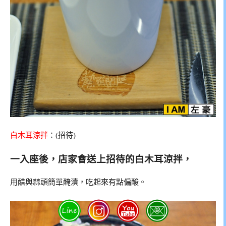
白木耳涼拌
：(招待)
一入座後，店家會送上招待的白木耳涼拌，
用醋與蒜頭簡單醃漬，吃起來有點偏酸。