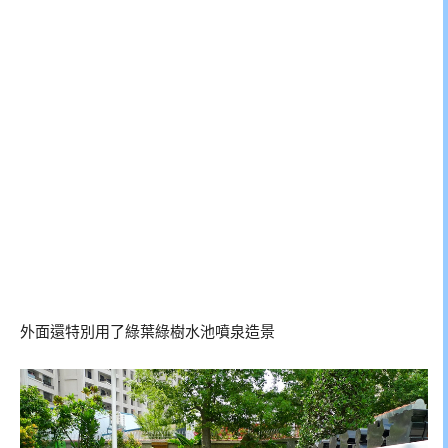
外面還特別用了綠葉綠樹水池噴泉造景