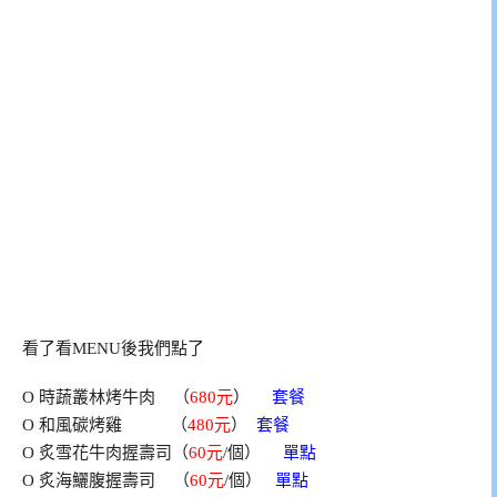
看了看MENU後我們點了
O 時蔬叢林烤牛肉 （
680元
）
套餐
O 和風碳烤雞 （
480元
）
套餐
O 炙雪花牛肉握壽司（
60元
/個）
單點
O 炙海鱺腹握壽司 （
60元
/個）
單點