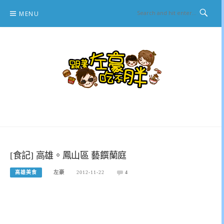
Skip
MENU
to
content
跟著左豪吃不胖
推薦美食、景點旅遊、親子旅遊、3C開箱
[食記] 高雄。鳳山區 藝饌蘭庭
高雄美食
左豪
2012-11-22
4