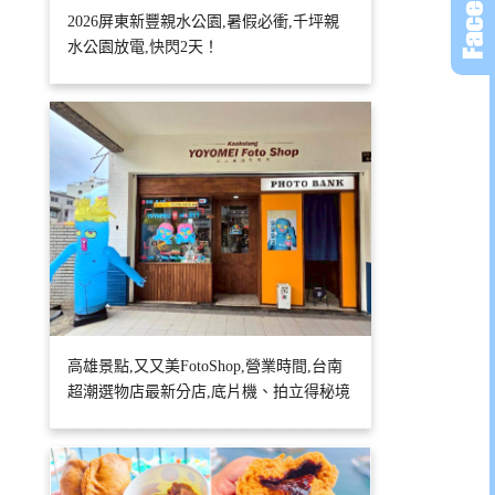
2026屏東新豐親水公園,暑假必衝,千坪親
水公園放電,快閃2天！
高雄景點,又又美FotoShop,營業時間,台南
超潮選物店最新分店,底片機、拍立得秘境