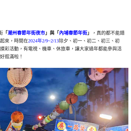
街
「
潮州春節年街夜市
」與「
內埔春節年街
」
，真的都不能錯
起來，時間在
2024年
2/9~2/13
除
夕、初一、初二、初三、初
摸彩活動，有電視、機車、休旅車，讓大家過年都能參與活
好逛滿啦！