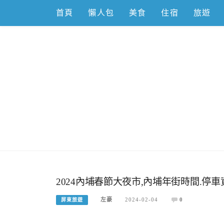
Skip
首頁
懶人包
美食
住宿
旅遊
to
content
跟著左豪吃
推薦美食、景點旅遊、親子旅遊、3C開箱
2024內埔春節大夜市,內埔年街時間.停車
左豪
2024-02-04
0
屏東旅遊