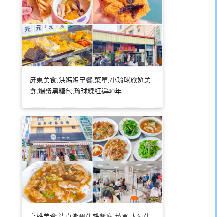
屏東美食,洪媽媽早餐,菜單,小琉球旅遊美
食,爆漿黑糖包,琉球粿紅遍40年
高雄美食,清真潮州牛雜餐廳,菜單,人氣牛