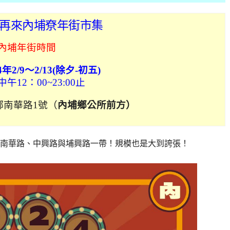
過年再來內埔尞年街市集
內埔年街時間
4年2/9～2/13(除夕-初五)
午12：00~23:00止
鄉南華路1號（
內埔鄉公所前方）
路、南華路、中興路與埔興路一帶！規模也是大到誇張！