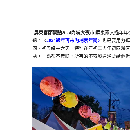
[
屏東春節景點
2024
內埔大夜市]
屏東兩大過年年
過。〈
2024過年再來內埔尞年街
〉
也是要用力逛
四、初五總共六天，特別在年初二與年初四還有
動，一點都不無聊，所有的不夜城通通要給他逛