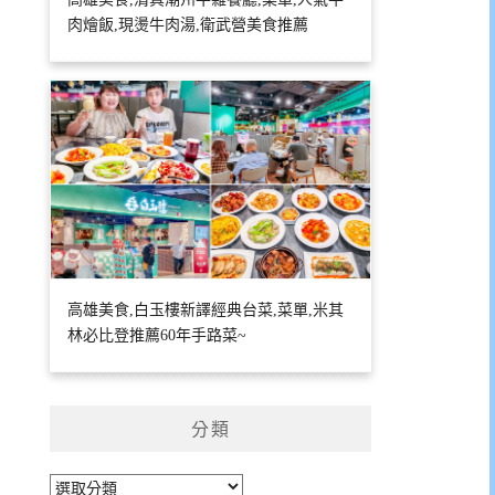
肉燴飯,現燙牛肉湯,衛武營美食推薦
高雄美食,白玉樓新譯經典台菜,菜單,米其
林必比登推薦60年手路菜~
分類
分