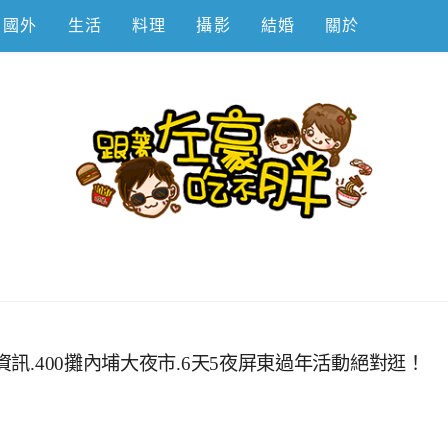
國外
生活
料理
攝影
結婚
關於
不胖
資訊.400攤內埔大夜市.6天5夜屏東過年活動絕對逛！