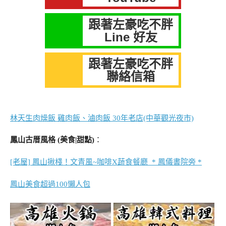
跟著左豪吃不胖
Line 好友
跟著左豪吃不胖
聯絡信箱
林天生肉燥飯 雞肉飯、滷肉飯 30年老店(中華觀光夜市)
鳳山古厝風格 (美食|甜點)
：
[老屋] 鳳山揪棧！文青風~咖啡X蔬食餐廳 * 鳳儀書院旁 *
鳳山美食超過100懶人包