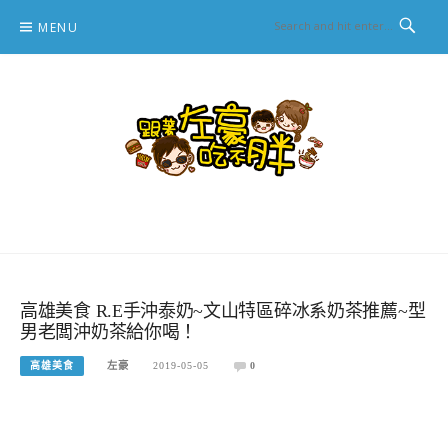
Skip
MENU
to
content
跟著左豪吃不胖
推薦美食、景點旅遊、親子旅遊、3C開箱
高雄美食 R.E手沖泰奶~文山特區碎冰系奶茶推薦~型
男老闆沖奶茶給你喝！
高雄美食
左豪
2019-05-05
0