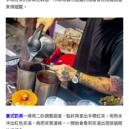
來得細膩。
泰式奶茶
一律用二砂調整甜度，點好再拿出手標紅茶，用熱水
沖出紅色茶湯，再把茶葉濾掉，一開始會看到茶湯出現很搶眼