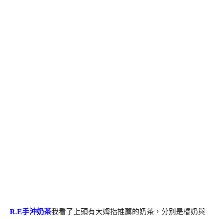
R.E手沖奶茶
我看了上頭有大姆指推薦的奶茶，分別是橘奶與