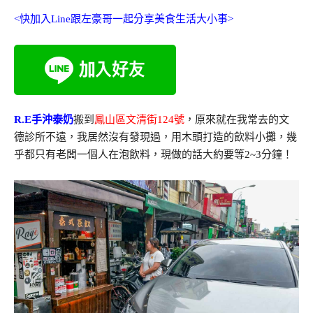
<快加入Line跟左豪哥一起分享美食生活大小事>
R.E手沖泰奶
搬到
鳳山區文清街124號
，原來就在我常去的文
德診所不遠，我居然沒有發現過，用木頭打造的飲料小攤，幾
乎都只有老闆一個人在泡飲料，現做的話大約要等2~3分鐘！