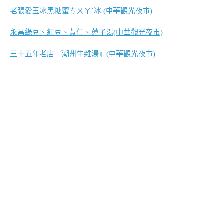
老張愛玉冰黑糖蜜ㄘㄨㄚˋ冰 (中華觀光夜市)
永昌綠豆、紅豆、薏仁、蓮子湯(中華觀光夜市)
三十五年老店『潮州牛雜湯』(中華觀光夜市)