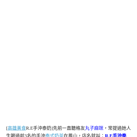
[
高雄美食
R.E手沖泰奶]先前一直聽格友
丸子麻咪
，常提過她人
生喝過前3名的手沖
泰式奶茶
在鳳山，店名就叫：
R.E手沖泰