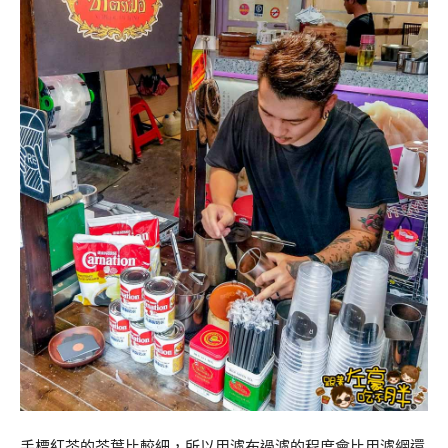
手標紅茶的茶葉比較細，所以用濾布過濾的程度會比用濾網還