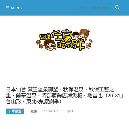
Skip
MENU
to
content
跟著左豪吃不胖
推薦美食、景點旅遊、親子旅遊、3C開箱
日本仙台 藏王溫泉御釜、秋保溫泉、秋保工藝之
里、蘭亭溫泉、阿部蒲鉾店烤魚板、地雷也（2018仙
台山形、東北6県感謝季）
日本旅遊
左豪
2018-11-01
0