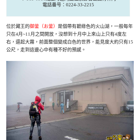
電話番号：0224-33-2215
位於藏王的
御釜（お釜）
是個帶有碧綠色的火山湖，一般每年
只在4月~11月之間開放，沒想到十月中上來山上只有4度左
右，還起大霧，前面整個變成白色的世界，能見度大約只有15
公尺，走到這邊心中有種不好的預感。