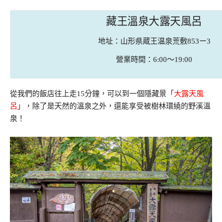
藏王溫泉大露天風呂
地址：山形県蔵王温泉荒敷853ー3
營業時間：6:00～19:00
從我們的飯店往上走15分鐘，可以到一個隱藏景「
大露天風
呂
」，除了是天然的溫泉之外，還能享受被樹林環繞的野溪溫
泉！