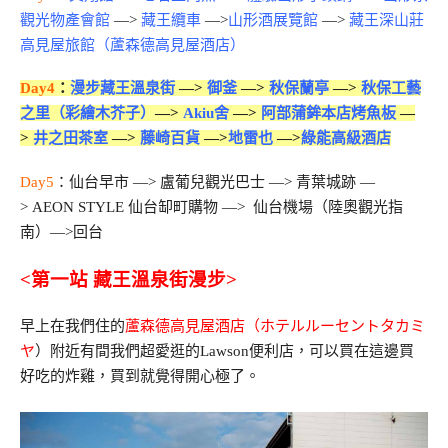
觀光物產會館
—>
藏王纜車
—>
山形酒展覽館
—>
藏王深山莊
高見屋旅館（蘆森德高見屋酒店）
Day4
：
漫步藏王溫泉街
—>
御釜
—>
秋保蘭亭
—>
秋保工藝
之里（彩繪木芥子）
—>
Akiu舍
—>
阿部蒲鉾本店烤魚板
—
>
井之田茶室
—>
藤崎百貨
—>
地雷也
—>
綠能高級酒店
Day5
：仙台早市 —> 盧葡兒觀光巴士 —> 青葉城跡 —
> AEON STYLE 仙台缷町購物 —> 仙台機場（陸奧觀光指
南）—>回台
<第一站 藏王溫泉街漫步>
早上在我們住的
蘆森德高見屋酒店（ホテルルーセントタカミ
ヤ
）附近有間我們超愛逛的Lawson便利店，可以買在這邊買
好吃的炸雞，買到就覺得開心極了。