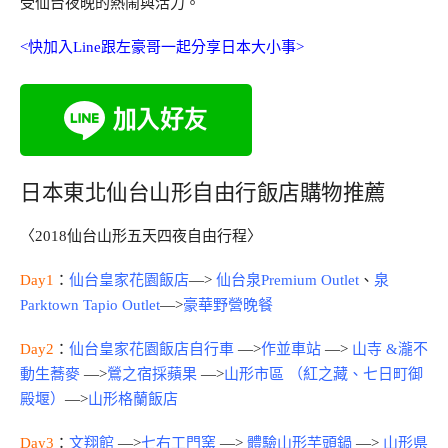
受仙台夜晚的熱鬧與活力。
<快加入Line跟左豪哥一起分享日本大小事>
日本東北仙台山形自由行飯店購物推薦
〈2018仙台山形五天四夜自由行程〉
Day1
：
仙台皇家花園飯店
—>
仙台泉Premium Outlet
、
泉
Parktown Tapio Outlet
—>
豪華野營晚餐
Day2
：
仙台皇家花園飯店自行車
—>
作並車站
—>
山寺 &瀧不
動生蕎麥
—>
鶯之宿採蘋果
—>
山形市區 （紅之藏、七日町御
殿堰）
—>
山形格蘭飯店
Day3
：
文翔館
—>
七右工門窯
—>
體驗山形芋頭鍋
—>
山形県