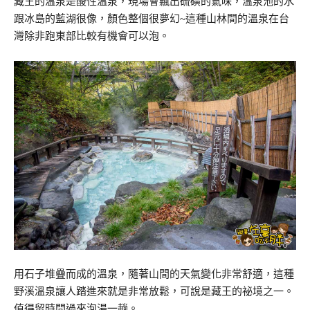
藏王的溫泉是酸性溫泉，現場會飄出硫磺的氣味，溫泉池的水
跟冰島的藍湖很像，顏色整個很夢幻~這種山林間的溫泉在台
灣除非跑東部比較有機會可以泡。
用石子堆疊而成的溫泉，隨著山間的天氣變化非常舒適，這種
野溪溫泉讓人踏進來就是非常放鬆，可說是藏王的祕境之一。
值得留時間過來泡湯一趟。