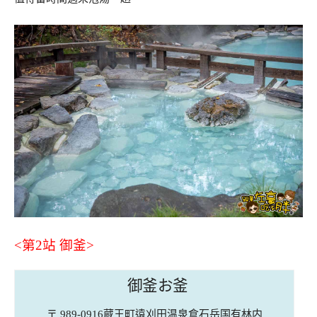
<第2站 御釜>
御釜お釜
〒 989-0916蔵王町遠刈田温泉倉石岳国有林内