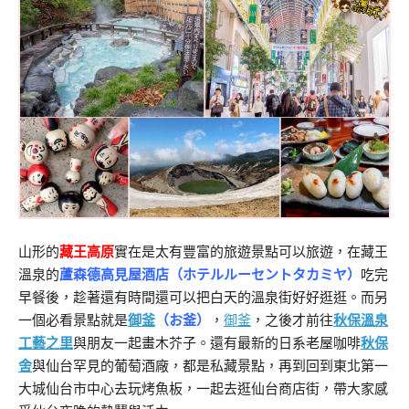
山形的
藏王高原
實在是太有豐富的旅遊景點可以旅遊，在藏王
溫泉的
蘆森德高見屋酒店（ホテルルーセントタカミヤ）
吃完
早餐後，趁著還有時間還可以把白天的溫泉街好好逛逛。而另
一個必看景點就是
御釜
（お釜）
，
御釜
，之後才前往
秋保溫泉
工藝之里
與朋友一起畫木芥子。還有最新的日系老屋咖啡
秋保
舍
與仙台罕見的葡萄酒廠，都是私藏景點，再到回到東北第一
大城仙台市中心去玩烤魚板，一起去逛仙台商店街，帶大家感