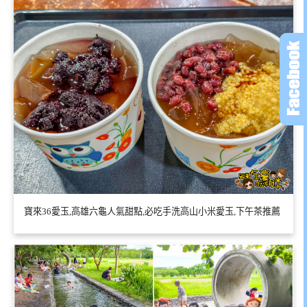
寶來36愛玉,高雄六龜人氣甜點,必吃手洗高山小米愛玉,下午茶推薦