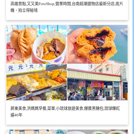
高雄景點,又又美FotoShop,營業時間,台南超潮選物店最新分店,底片
機、拍立得秘境
屏東美食,洪媽媽早餐,菜單,小琉球旅遊美食,爆漿黑糖包,琉球粿紅
遍40年