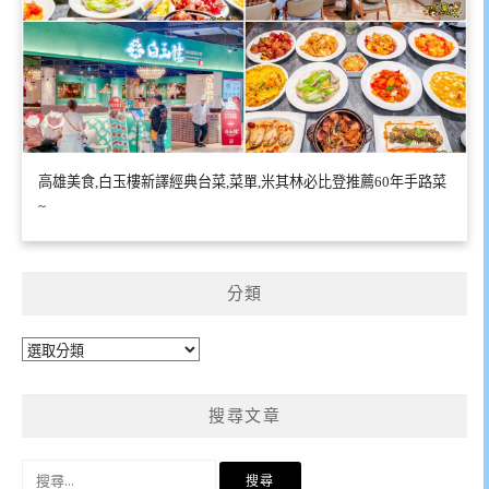
高雄美食,白玉樓新譯經典台菜,菜單,米其林必比登推薦60年手路菜
~
分類
分
類
搜尋文章
搜