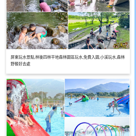
屏東玩水景點,林後四林平地森林園區玩水,免費入園,小溪玩水,森林
野餐好去處