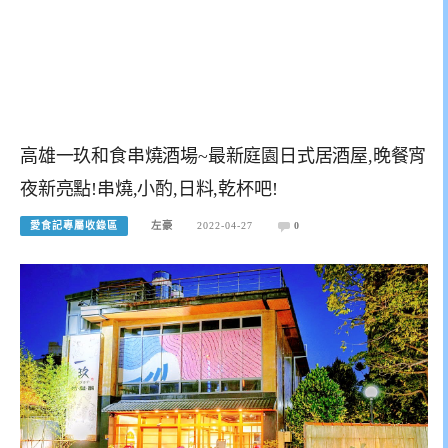
高雄一玖和食串燒酒場~最新庭園日式居酒屋,晚餐宵
夜新亮點!串燒,小酌,日料,乾杯吧!
愛食記專屬收錄區
左豪
2022-04-27
0