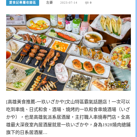
愛食記專屬收錄區
左豪
2023-07-14
0
[高雄美食推薦-一玖いざかや]文山特區霸氣話題店！一次可以
吃到串燒、日式和食、酒場、燒烤的一玖和食串燒酒場（いざ
かや），也是高雄氣派系居酒屋，主打職人串燒專門店。全高
雄最大深夜室內居酒屋就是一玖いざかや，身為1928燒肉總鋪
旗下的日系居酒屋…