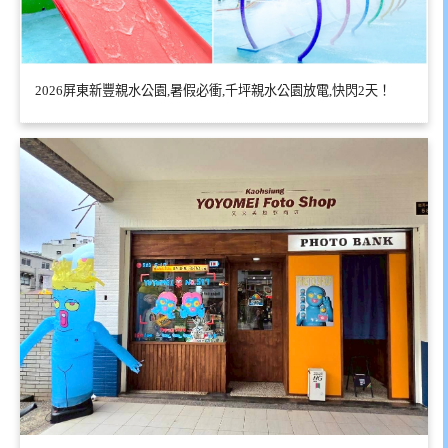
2026屏東新豐親水公園,暑假必衝,千坪親水公園放電,快閃2天！