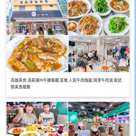
高雄美食,清真潮州牛雜餐廳,菜單,人氣牛肉燴飯,現燙牛肉湯,衛武
營美食推薦