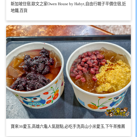
新加坡住宿,歐文之家Owen House by Habyt,自由行親子平價住宿,近
地鐵,百貨
寶來36愛玉,高雄六龜人氣甜點,必吃手洗高山小米愛玉,下午茶推薦