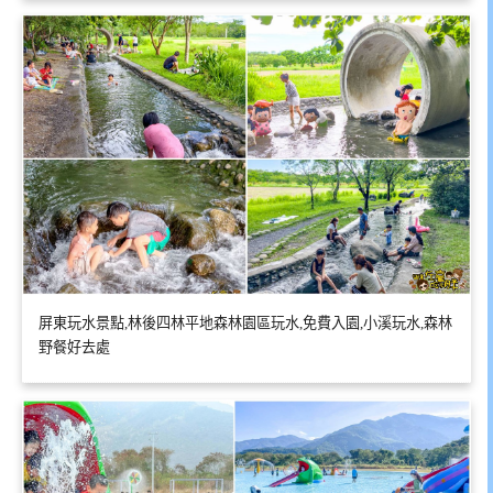
屏東玩水景點,林後四林平地森林園區玩水,免費入園,小溪玩水,森林
野餐好去處