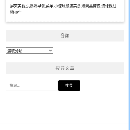
屏東美食,洪媽媽早餐,菜單,小琉球旅遊美食,爆漿黑糖包,琉球粿紅
遍40年
分類
分
類
搜尋文章
搜
尋
關
鍵
字: