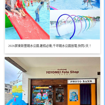
2026屏東新豐親水公園,暑假必衝,千坪親水公園放電,快閃2天！