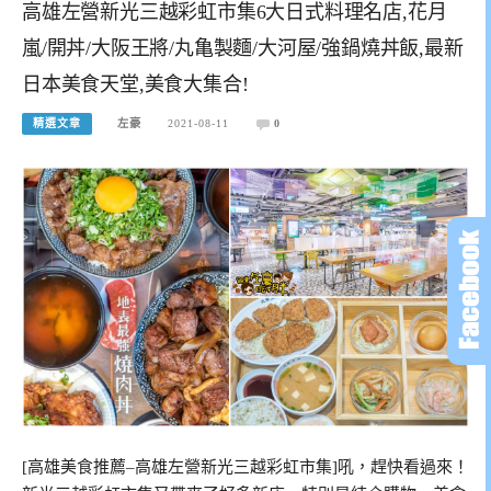
高雄左營新光三越彩虹市集6大日式料理名店,花月
嵐/開丼/大阪王將/丸亀製麵/大河屋/強鍋燒丼飯,最新
日本美食天堂,美食大集合!
精選文章
左豪
2021-08-11
0
[高雄美食推薦–高雄左營新光三越彩虹市集]吼，趕快看過來！