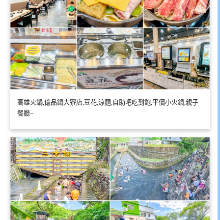
高雄火鍋,億品鍋大寮店,豆花,涼麵,自助吧吃到飽,平價小火鍋,親子
餐廳~