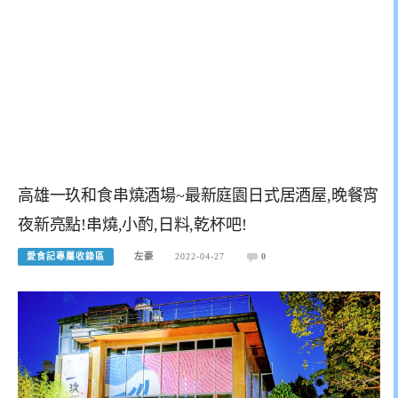
高雄一玖和食串燒酒場~最新庭園日式居酒屋,晚餐宵
夜新亮點!串燒,小酌,日料,乾杯吧!
愛食記專屬收錄區
左豪
2022-04-27
0