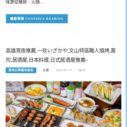
味更從豬排、火鍋…
CONTINUE READING
高雄宵夜推薦,一玖いざかや,文山特區職人燒烤,壽
司,居酒屋,日本料理,日式居酒屋推薦~
愛食記專屬收錄區
左豪
2023-07-14
0