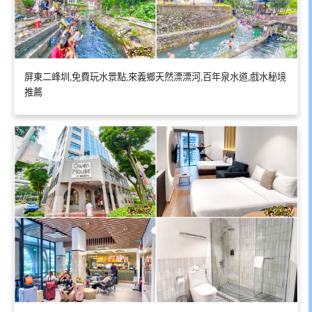
屏東二峰圳,免費玩水景點,來義鄉天然漂漂河,百年泉水道,戲水秘境
推薦