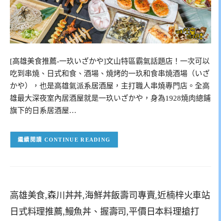
[高雄美食推薦-一玖いざかや]文山特區霸氣話題店！一次可以
吃到串燒、日式和食、酒場、燒烤的一玖和食串燒酒場（いざ
かや），也是高雄氣派系居酒屋，主打職人串燒專門店。全高
雄最大深夜室內居酒屋就是一玖いざかや，身為1928燒肉總鋪
旗下的日系居酒屋…
CONTINUE READING
高雄美食,森川丼丼,海鮮丼飯壽司專賣,近楠梓火車站
日式料理推薦,鰻魚丼、握壽司,平價日本料理搶打