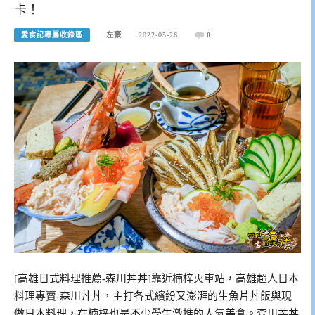
卡！
愛食記專屬收錄區
左豪
2022-05-26
0
[高雄日式料理推薦-森川丼丼]靠近楠梓火車站，高雄超人日本
料理專賣-森川丼丼，主打各式繽紛又澎湃的生魚片丼飯與現
做日本料理，在楠梓也是不少學生激推的人氣美食。森川丼丼