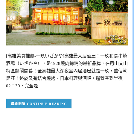
[高雄美食推薦-一玖いざかや]高雄最大居酒屋：一玖和食串燒
酒場（いざかや），是1928燒肉總鋪的最新品牌，在鳳山文山
特區熱鬧開幕！全高雄最大深夜室內居酒屋就是一玖，整個就
是狂！終於又有結合燒烤、日本料理與酒吧，還營業到半夜
02：30，完全是…
CONTINUE READING