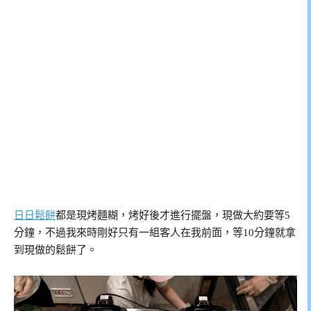
日日鬆餅
都是現烤麵糊，烤好後才進行擺盤，現做大約要等5
分鐘，不過我來時剛好只有一組客人在我前面，等10分鐘就拿
到現做的鬆餅了。