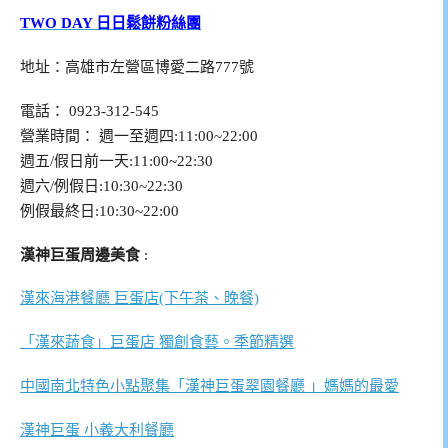
TWO DAY 日日鬆餅粉絲團
地址：高雄市左營區博愛二路777號
電話： 0923-312-545
營業時間： 週一至週四:11:00~22:00
週五/假日前一天:11:00~22:30
週六/例假日:10:30~22:30
例假最終日:10:30~22:00
漢神巨蛋周邊美食
:
漢來海港餐廳 巨蛋店(下午茶、晚餐)
「漢來蔬食」巨蛋店 獨創食藝。季節精選
中國南北特色小點聚集「漢神巨蛋翠園餐廳 」媽媽的最愛
漢神巨蛋 小義大利餐廳