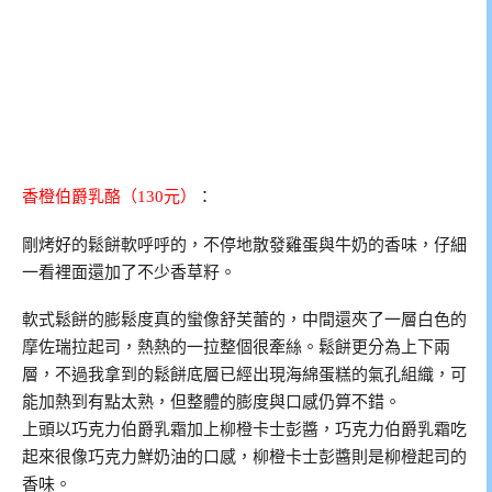
香橙伯爵乳酪（130元）
：
剛烤好的鬆餅軟呼呼的，不停地散發雞蛋與牛奶的香味，仔細
一看裡面還加了不少香草籽。
軟式鬆餅的膨鬆度真的蠻像舒芙蕾的，中間還夾了一層白色的
摩佐瑞拉起司，熱熱的一拉整個很牽絲。鬆餅更分為上下兩
層，不過我拿到的鬆餅底層已經出現海綿蛋糕的氣孔組織，可
能加熱到有點太熟，但整體的膨度與口感仍算不錯。
上頭以巧克力伯爵乳霜加上柳橙卡士彭醬，巧克力伯爵乳霜吃
起來很像巧克力鮮奶油的口感，柳橙卡士彭醬則是柳橙起司的
香味。