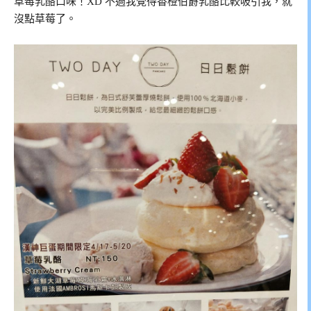
草莓乳酪口味！XD 不過我覺得香橙伯爵乳酪比較吸引我，就
沒點草莓了。