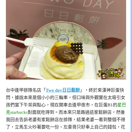
台中逢甲排隊名店「
Two day日日鬆餅
」，終於來漢神巨蛋快
閃，據說本來是個小小的三輪車，但口味與外觀實在太吸引女
孩們當下午茶與點心，現在開車去逢甲夜市，在巨蛋B1的
星巴
克starbucks
對面就吃得到。而本來只是路過這家鬆餅店，然後
我回去告訴老婆有家鬆餅店在排隊，結果老婆一看到整個不得
了，立馬生火吵著要吃一份，左豪哥只好奉上自己的錢包，花