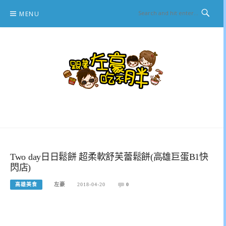
Skip
MENU
to
content
跟著左豪吃不胖
推薦美食、景點旅遊、親子旅遊、3C開箱
Two day日日鬆餅 超柔軟舒芙蕾鬆餅(高雄巨蛋B1快
閃店)
高雄美食
左豪
2018-04-20
0