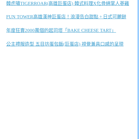
韓虎嘯TIGERROAR(高雄巨蛋店) 韓式料理X化骨綿掌人蔘雞
FUN TOWER高雄漢神巨蛋店！浪漫告白甜點。日式可麗餅
年度狂賣2000萬個的起司塔「BAKE CHEESE TART」
公主禮服造型 五目坊蛋包飯(巨蛋店) 視覺兼具口感的呈現