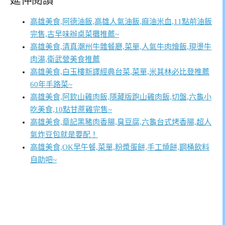
高雄美食,阿德油飯,高雄人氣油飯,麻油米血,11點前油飯
完售,古早味辦桌菜攤推薦~
高雄美食,清真潮州牛雜餐廳,菜單,人氣牛肉燴飯,現燙牛
肉湯,衛武營美食推薦
高雄美食,白玉樓新譯經典台菜,菜單,米其林必比登推薦
60年手路菜~
高雄美食,阿欽山雞肉飯,隱藏版跑山雞肉飯,切盤,六龜小
吃美食,10點甘蔗雞完售~
高雄美食,章記黑豬肉香腸,臭豆腐,六龜台式烤香腸,超人
氣炸豆包就是要配！
高雄美食,OK早午餐,菜單,粉漿蛋餅,手工燒餅,鋼桶飲料
自助吧~