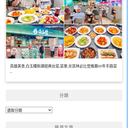
高雄美食,白玉樓新譯經典台菜,菜單,米其林必比登推薦60年手路菜
~
分類
分
類
搜尋文章