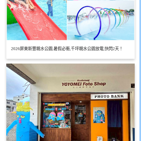
2026屏東新豐親水公園,暑假必衝,千坪親水公園放電,快閃2天！