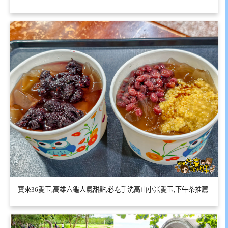
寶來36愛玉,高雄六龜人氣甜點,必吃手洗高山小米愛玉,下午茶推薦