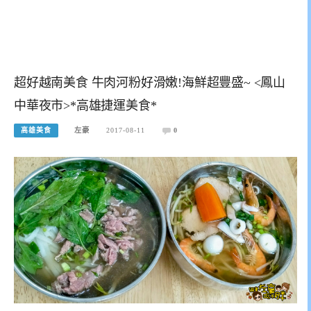
超好越南美食 牛肉河粉好滑嫩!海鮮超豐盛~ <鳳山
中華夜市>*高雄捷運美食*
高雄美食
左豪
2017-08-11
0