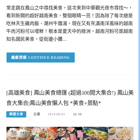
常走跳在鳳山之中尋找美食，這次來到中華觀光夜市尋找～，
看到新開的超好越南美食，整個眼睛一亮！因為除了每次總是
吃林天生雞肉飯、潮州牛雜湯，現在又有充滿南洋風味的越南
牛肉河粉可以嚐鮮！根本是夏天中的綠洲，越南河粉可是越南
知名國民美食，從街邊小攤…
CONTINUE READING
[高雄美食] 鳳山美食總匯 (超過100間大集合!) 鳳山美
食大集合|鳳山美食懶人包 *美食+景點*
精選文章
左豪
2014-08-01
98