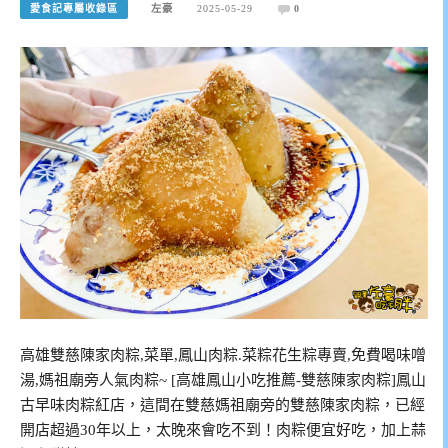
愛食記專屬收錄區
左豪
2025-05-29
0
高雄雙慈陳家肉粽,菜單,鳳山肉粽.菜粽花生粽專賣,免費喝味噌
湯,媽祖廟旁人氣肉粽~ [高雄鳳山小吃推薦-雙慈陳家肉粽]鳳山
古早味肉粽紅店，這間在雙慈媽祖廟旁的雙慈陳家肉粽，已經
開店超過30年以上，太晚來會吃不到！肉粽便宜好吃，加上蒜