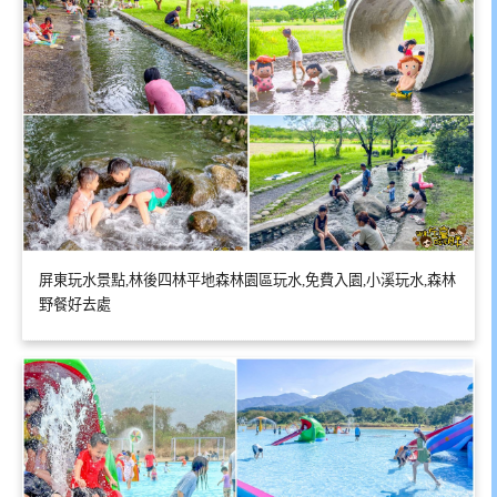
屏東玩水景點,林後四林平地森林園區玩水,免費入園,小溪玩水,森林
野餐好去處