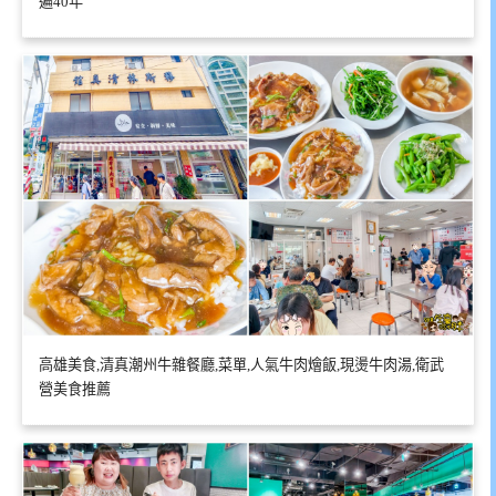
遍40年
高雄美食,清真潮州牛雜餐廳,菜單,人氣牛肉燴飯,現燙牛肉湯,衛武
營美食推薦