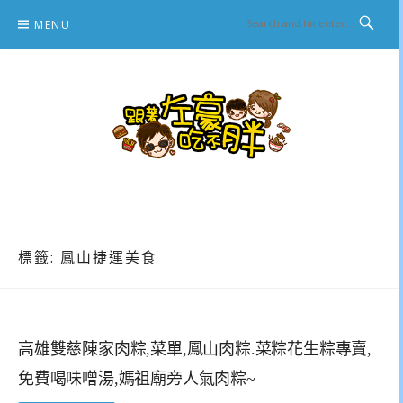
Skip
MENU
to
content
跟著左豪吃不胖
推薦美食、景點旅遊、親子旅遊、3C開箱
標籤:
鳳山捷運美食
高雄雙慈陳家肉粽,菜單,鳳山肉粽.菜粽花生粽專賣,
免費喝味噌湯,媽祖廟旁人氣肉粽~