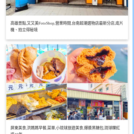
高雄景點,又又美FotoShop,營業時間,台南超潮選物店最新分店,底片
機、拍立得秘境
屏東美食,洪媽媽早餐,菜單,小琉球旅遊美食,爆漿黑糖包,琉球粿紅