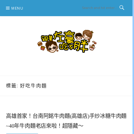
Skip
MENU
to
content
跟著左豪吃不胖
推薦美食、景點旅遊、親子旅遊、3C開箱
標籤:
好吃牛肉麵
高雄首家！台南阿銘牛肉麵(高雄店)手炒冰糖牛肉麵
~40年牛肉麵老店來啦！超隱藏～