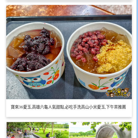
寶來36愛玉,高雄六龜人氣甜點,必吃手洗高山小米愛玉,下午茶推薦