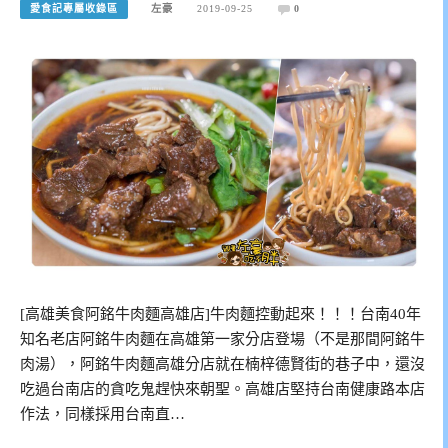
愛食記專屬收錄區
左豪
2019-09-25
0
[高雄美食阿銘牛肉麵高雄店]牛肉麵控動起來！！！台南40年
知名老店阿銘牛肉麵在高雄第一家分店登場（不是那間阿銘牛
肉湯），阿銘牛肉麵高雄分店就在楠梓德賢街的巷子中，還沒
吃過台南店的貪吃鬼趕快來朝聖。高雄店堅持台南健康路本店
作法，同樣採用台南直…