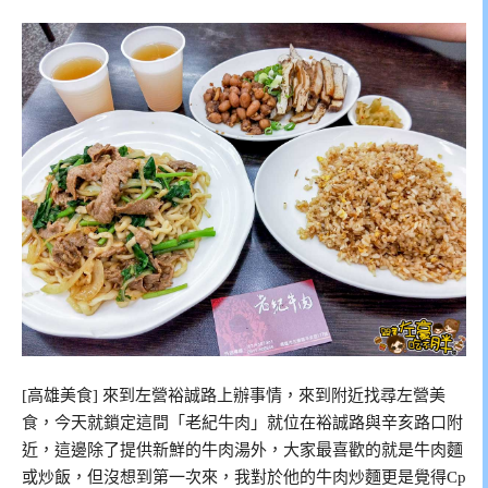
[高雄美食] 來到左營裕誠路上辦事情，來到附近找尋左營美
食，今天就鎖定這間「老紀牛肉」就位在裕誠路與辛亥路口附
近，這邊除了提供新鮮的牛肉湯外，大家最喜歡的就是牛肉麵
或炒飯，但沒想到第一次來，我對於他的牛肉炒麵更是覺得Cp