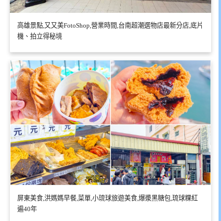
高雄景點,又又美FotoShop,營業時間,台南超潮選物店最新分店,底片
機、拍立得秘境
屏東美食,洪媽媽早餐,菜單,小琉球旅遊美食,爆漿黑糖包,琉球粿紅
遍40年