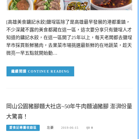
[高雄美食鏞記水餃]鹽埕區除了是高雄最早發展的港都重鎮，
不少深藏不露的美食都藏在這一區，這次要分享只有鹽埕人才
知道的鏞記水餃，在這一區開了25年以上，每天老闆都去鹽埕
早市採買新鮮豬肉，去果菜市場挑選最新鮮的在地蔬菜，趁天
微亮一早五點就開始動…
CONTINUE READING
岡山公園豬腳麵大社店~50年牛肉麵滷豬腳 澎湃份量
大驚喜！
愛食記專屬收錄區
左豪
2019-06-15
0