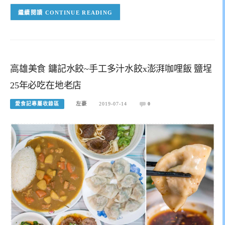
CONTINUE READING
高雄美食 鏞記水餃~手工多汁水餃x澎湃咖哩飯 鹽埕
25年必吃在地老店
愛食記專屬收錄區
左豪
2019-07-14
0