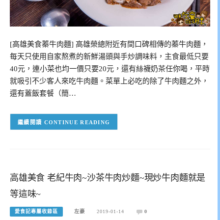
[高雄美食蓁牛肉麵] 高雄榮總附近有間口碑相傳的蓁牛肉麵，
每天只使用自家熬煮的新鮮湯頭與手炒調味料，主食最低只要
40元，連小菜也均一價只要20元，還有絲襪奶茶任你喝，平時
就吸引不少客人來吃牛肉麵。菜單上必吃的除了牛肉麵之外，
還有蓋飯套餐（簡…
CONTINUE READING
高雄美食 老紀牛肉~沙茶牛肉炒麵~現炒牛肉麵就是
等這味~
愛食記專屬收錄區
左豪
2019-01-14
0