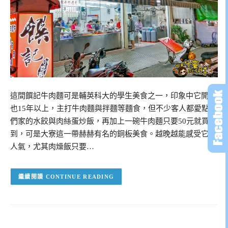
這間饌記牛肉麵可是輔英科大的學生美食之一，印象中它開了
也15年以上，主打牛肉麵與拌麵等麵食，但不少客人都愛點它
們家的水餃與肉絲蛋炒飯，再加上一碗牛肉麵只要50元就買得
到，可是大寮這一帶赫赫有名的銅板美食。越晚越能感受它的
人氣，尤其肉燥飯只要…
CONTINUE READING