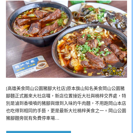
[高雄美食岡山公園豬腳大社店]原本旗山知名美食岡山公園豬
腳麵正式搬來大社店囉，新店位置接近大社與楠梓交界處，特
別是滷到香噴噴的豬腳與燉到入味的牛肉麵，不用跑岡山本店
也吃得到相同的手藝，更是最新大社楠梓美食之一。岡山公園
豬腳麵旁就有免費停車場…