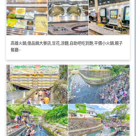
高雄火鍋,億品鍋大寮店,豆花,涼麵,自助吧吃到飽,平價小火鍋,親子
餐廳~