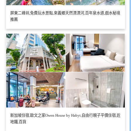
屏東二峰圳,免費玩水景點,來義鄉天然漂漂河,百年泉水道,戲水秘境
推薦
新加坡住宿,歐文之家Owen House by Habyt,自由行親子平價住宿,近
地鐵,百貨