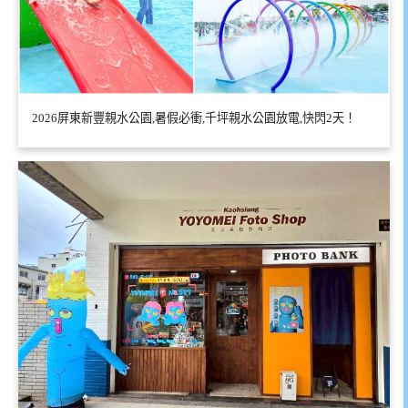
2026屏東新豐親水公園,暑假必衝,千坪親水公園放電,快閃2天！