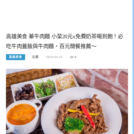
高雄美食 蓁牛肉麵 小菜20元x免費奶茶喝到飽！必
吃牛肉蓋飯與牛肉麵，百元簡餐推薦～
高雄美食
左豪
2019-04-10
0