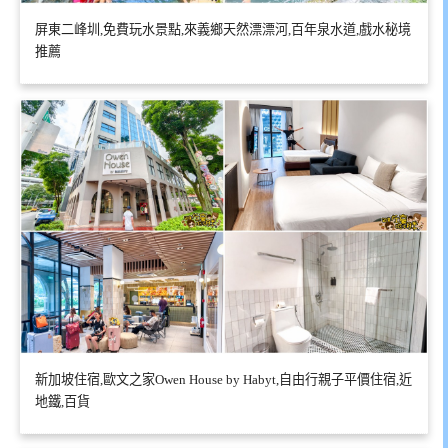
屏東二峰圳,免費玩水景點,來義鄉天然漂漂河,百年泉水道,戲水秘境
推薦
新加坡住宿,歐文之家Owen House by Habyt,自由行親子平價住宿,近
地鐵,百貨