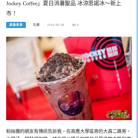
Jockey Coffee」夏日消暑聖品 冰涼思諾冰～新上
市！
高雄美食
左豪
2016-06-08
1
粉絲團的網友有傳訊告訴我，在高應大學區旁的大昌二路旁，