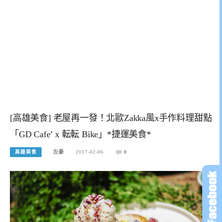
[高雄美食] 老屋再一發！北歐Zakka風x手作料理甜點
「GD Cafe’ x 転転 Bike」*捷運美食*
高雄美食
左豪
2017-02-06
0