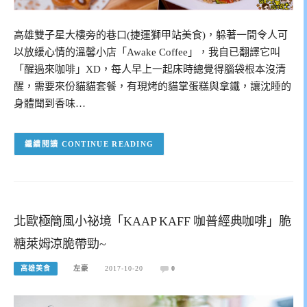
高雄雙子星大樓旁的巷口(捷運獅甲站美食)，躲著一間令人可
以放緩心情的溫馨小店「Awake Coffee」，我自已翻譯它叫
「醒過來咖啡」XD，每人早上一起床時總覺得腦袋根本沒清
醒，需要來份貓貓套餐，有現烤的貓掌蛋糕與拿鐵，讓沈睡的
身體聞到香味…
CONTINUE READING
北歐極簡風小祕境「KAAP KAFF 咖普經典咖啡」脆
糖萊姆涼脆帶勁~
高雄美食
左豪
2017-10-20
0