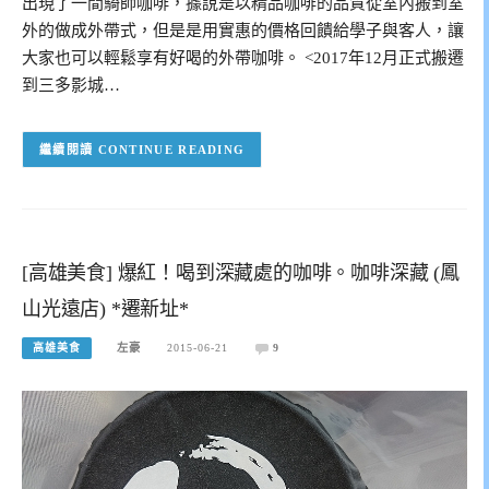
出現了一間騎師咖啡，據說是以精品咖啡的品質從室內搬到室
外的做成外帶式，但是是用實惠的價格回饋給學子與客人，讓
大家也可以輕鬆享有好喝的外帶咖啡。 <2017年12月正式搬遷
到三多影城…
CONTINUE READING
[高雄美食] 爆紅！喝到深藏處的咖啡。咖啡深藏 (鳳
山光遠店) *遷新址*
高雄美食
左豪
2015-06-21
9