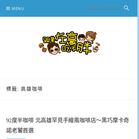
Skip
MENU
to
content
跟著左豪吃不胖
推薦美食、景點旅遊、親子旅遊、3C開箱
標籤:
高雄咖啡
92度半咖啡 北高雄罕見手繪風咖啡店～黑巧摩卡奇
諾老饕首選