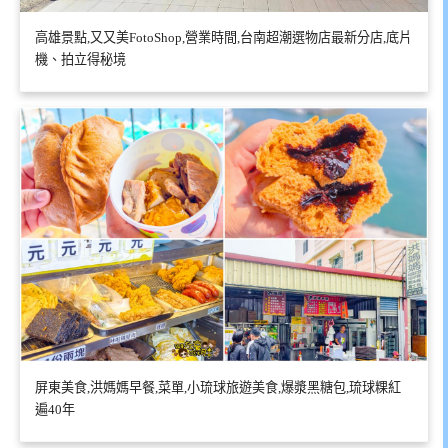
高雄景點,又又美FotoShop,營業時間,台南超潮選物店最新分店,底片
機、拍立得秘境
屏東美食,洪媽媽早餐,菜單,小琉球旅遊美食,爆漿黑糖包,琉球粿紅
遍40年