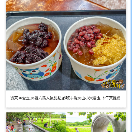
寶來36愛玉,高雄六龜人氣甜點,必吃手洗高山小米愛玉,下午茶推薦