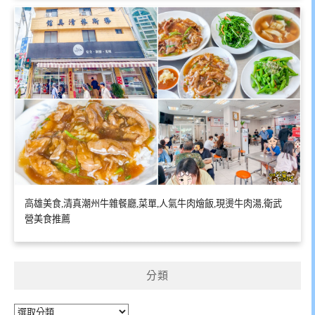
高雄美食,清真潮州牛雜餐廳,菜單,人氣牛肉燴飯,現燙牛肉湯,衛武
營美食推薦
分類
分