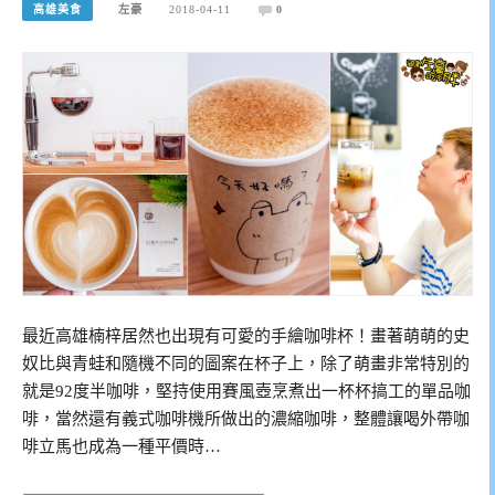
高雄美食
左豪
2018-04-11
0
最近高雄楠梓居然也出現有可愛的手繪咖啡杯！畫著萌萌的史
奴比與青蛙和隨機不同的圖案在杯子上，除了萌畫非常特別的
就是92度半咖啡，堅持使用賽風壺烹煮出一杯杯搞工的單品咖
啡，當然還有義式咖啡機所做出的濃縮咖啡，整體讓喝外帶咖
啡立馬也成為一種平價時…