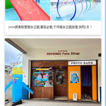
2026屏東新豐親水公園,暑假必衝,千坪親水公園放電,快閃2天！