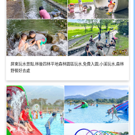
屏東玩水景點,林後四林平地森林園區玩水,免費入園,小溪玩水,森林
野餐好去處