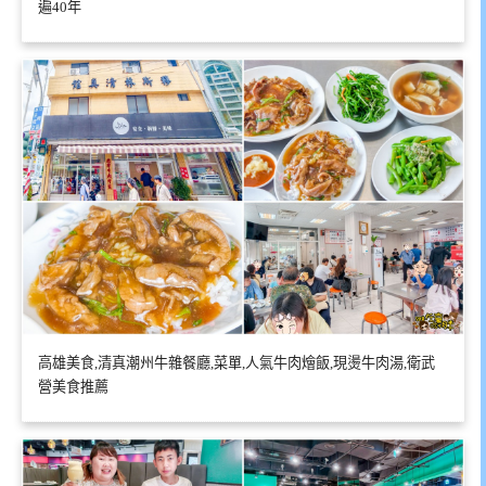
遍40年
高雄美食,清真潮州牛雜餐廳,菜單,人氣牛肉燴飯,現燙牛肉湯,衛武
營美食推薦