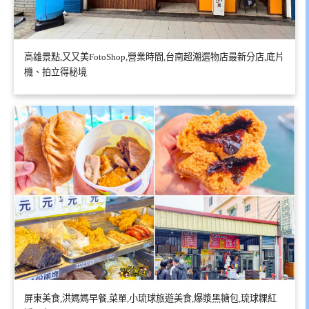
高雄景點,又又美FotoShop,營業時間,台南超潮選物店最新分店,底片
機、拍立得秘境
屏東美食,洪媽媽早餐,菜單,小琉球旅遊美食,爆漿黑糖包,琉球粿紅