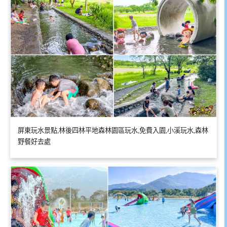
屏東玩水景點,林後四林平地森林園區玩水,免費入園,小溪玩水,森林
野餐好去處