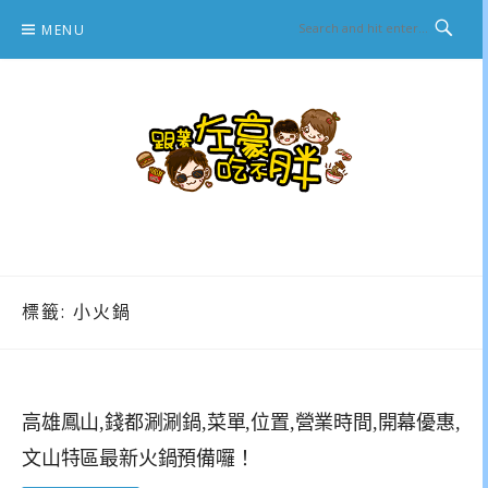
Skip
MENU
to
content
跟著左豪吃不胖
推薦美食、景點旅遊、親子旅遊、3C開箱
標籤:
小火鍋
高雄鳳山,錢都涮涮鍋,菜單,位置,營業時間,開幕優惠,
文山特區最新火鍋預備囉！