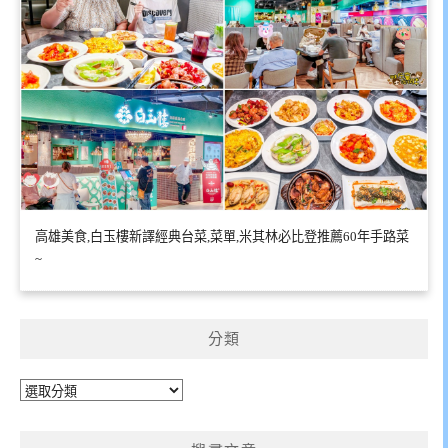
高雄美食,白玉樓新譯經典台菜,菜單,米其林必比登推薦60年手路菜
~
分類
分
類