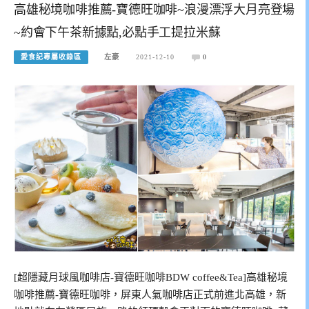
高雄秘境咖啡推薦-寶德旺咖啡~浪漫漂浮大月亮登場
~約會下午茶新據點,必點手工提拉米蘇
愛食記專屬收錄區
左豪
2021-12-10
0
[超隱藏月球風咖啡店-寶德旺咖啡BDW coffee&Tea]高雄秘境
咖啡推薦-寶德旺咖啡，屏東人氣咖啡店正式前進北高雄，新