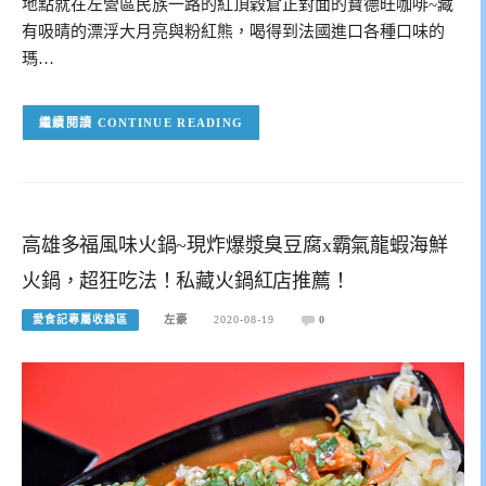
地點就在左營區民族一路的紅頂穀倉正對面的寶德旺咖啡~藏
有吸晴的漂浮大月亮與粉紅熊，喝得到法國進口各種口味的
瑪…
CONTINUE READING
高雄多福風味火鍋~現炸爆漿臭豆腐x霸氣龍蝦海鮮
火鍋，超狂吃法！私藏火鍋紅店推薦！
愛食記專屬收錄區
左豪
2020-08-19
0