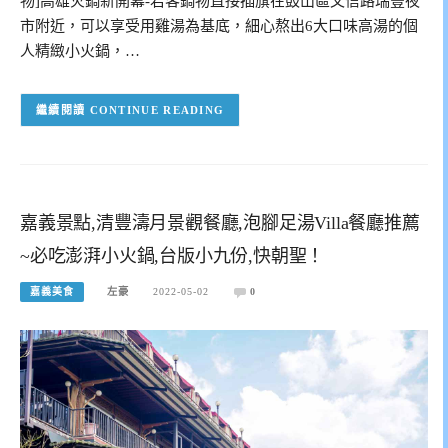
物]高雄火鍋新開幕-君客鍋物直接插旗在鼓山區文信路瑞豐夜
市附近，可以享受用雞湯為基底，細心熬出6大口味高湯的個
人精緻小火鍋，…
CONTINUE READING
嘉義景點,清豐濤月景觀餐廳,泡腳足湯Villa餐廳推薦
~必吃澎湃小火鍋,台版小九份,快朝聖！
嘉義美食
左豪
2022-05-02
0