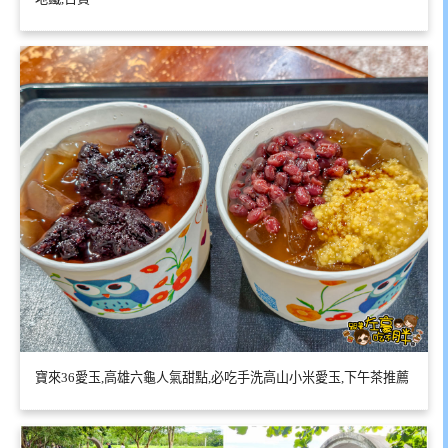
寶來36愛玉,高雄六龜人氣甜點,必吃手洗高山小米愛玉,下午茶推薦