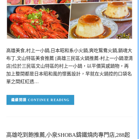
高雄美食,村上一小鍋,日本昭和系小火鍋,爽吃鴛鴦火鍋,銷魂大
布丁,文山特區美食推薦 [高雄三民區火鍋推薦-村上一小鍋澄清
店]位於三民區文山特區的村上一小鍋，以平價質感鍋物，再
加上整間都是日本昭和風的懷舊設計，早就在火鍋控的口袋名
單之間紅紅透…
CONTINUE READING
高雄吃到飽推薦,小泉SHOBA鑄鐵燒肉專門店,288起