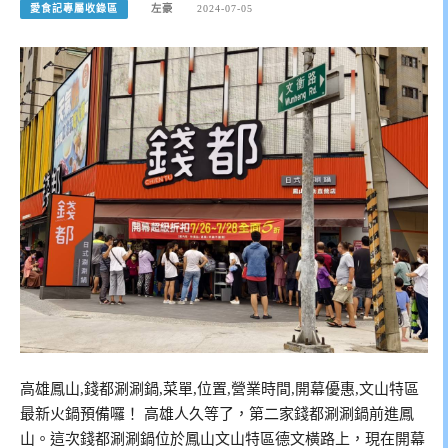
愛食記專屬收錄區
左豪
2024-07-05
高雄鳳山,錢都涮涮鍋,菜單,位置,營業時間,開幕優惠,文山特區
最新火鍋預備囉！ 高雄人久等了，第二家錢都涮涮鍋前進鳳
山。這次錢都涮涮鍋位於鳳山文山特區德文橫路上，現在開幕