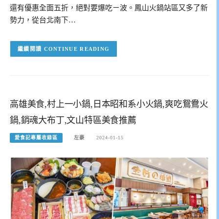
還有優惠全面五折，絕對要爆吃ㄧ波。鳳山火鍋站區又多了新
勢力，從台北南下…
CONTINUE READING
高雄美食,村上一小鍋,日本昭和系小火鍋,爽吃鴛鴦火
鍋,銷魂大布丁,文山特區美食推薦
愛食記專屬收錄區
左豪
2024-01-15