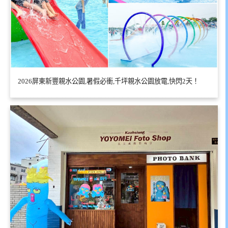
2026屏東新豐親水公園,暑假必衝,千坪親水公園放電,快閃2天！