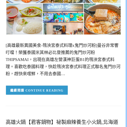
[高雄最新異國美食-䳉泱宮泰式料理x鬼門炒河粉]曼谷非常響
叮噹！榮獲泰國米其林必比登推薦的鬼門炒河粉
THIPSAMAI，出現在高雄左營漢神巨蛋B1的䳉泱宮泰式料
理。喜歡吃泰國料理，快趁䳉泱宮泰式料理正式聯名鬼門炒河
粉，趕快來嚐鮮，不用去泰國…
CONTINUE READING
高雄火鍋【君客鍋物】祕製麻辣養生小火鍋,北海道