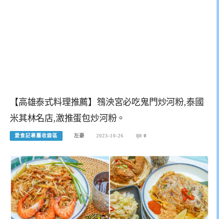
【高雄泰式料理推薦】䳉泱宮必吃鬼門炒河粉,泰國
米其林名店,激推蛋包炒河粉。
愛食記專屬收錄區
左豪
2023-10-26
0